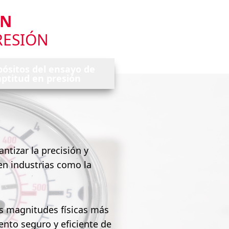
ÓN
RESIÓN
pósitos del ensayo de
aptitud en presión
ntizar la precisión y
 en industrias como la
as magnitudes físicas más
iento seguro y eficiente de