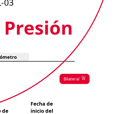
L-03
 Presión
ómetro
Bilateral
Fecha de
o de
inicio del