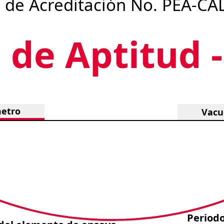
 de Acreditación No.
PEA-CA
 de Aptitud -
etro
Vacu
Period