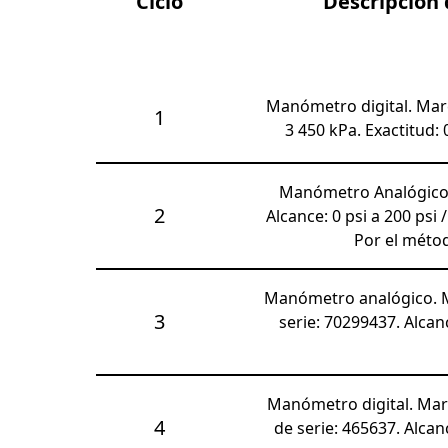
Ciclo
Descripción
Manómetro digital. Marc
1
3 450 kPa. Exactitud:
Manómetro Analógico.
2
Alcance: 0 psi a 200 psi 
Por el méto
Manómetro analógico. Ma
3
serie: 70299437. Alca
Manómetro digital. Marc
4
de serie: 465637. Alcan