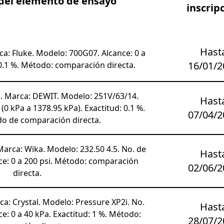
 del elemento de ensayo
inscrip
Hast
a: Fluke. Modelo: 700G07. Alcance: 0 a
16/01/2
 0.1 %. Método: comparación directa.
 Marca: DEWIT. Modelo: 251V/63/14.
Hast
/ (0 kPa a 1378.95 kPa). Exactitud: 0.1 %.
07/04/2
do de comparación directa.
rca: Wika. Modelo: 232.50 4.5. No. de
Hast
nce: 0 a 200 psi. Método: comparación
02/06/2
directa.
a: Crystal. Modelo: Pressure XP2i. No.
Hast
ce: 0 a 40 kPa. Exactitud: 1 %. Método:
28/07/2