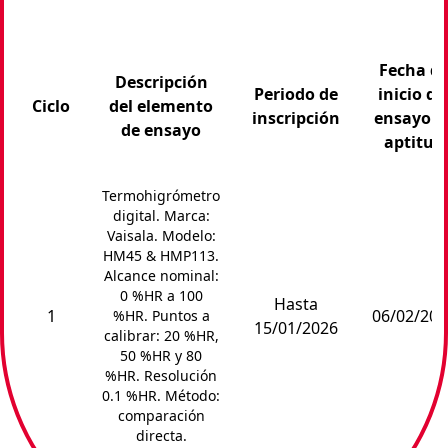
Fecha d
Descripción
Periodo de
inicio de
Ciclo
del elemento
inscripción
ensayo d
de ensayo
aptitud
Termohigrómetro
digital. Marca:
Vaisala. Modelo:
HM45 & HMP113.
Alcance nominal:
0 %HR a 100
Hasta
1
06/02/202
%HR. Puntos a
15/01/2026
calibrar: 20 %HR,
50 %HR y 80
%HR. Resolución
0.1 %HR. Método:
comparación
directa.