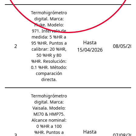
Termohigrómetro
digital. Marca:
Fluke. Modelo:
971. Intervalo de
medida: 5 %HR a
Hasta
95 %HR. Puntos a
2
08/05/202
calibrar: 20 %HR,
15/04/2026
50 %HR y 80
%HR. Resolución:
0.1 %HR. Método:
comparación
directa.
Termohigrómetro
digital. Marca:
Vaisala. Modelo:
MI70 & HMP75.
Alcance nominal:
0 %HR a 100
Hasta
%HR. Puntos a
3
07/08/202