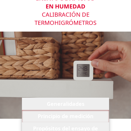
EN HUMEDAD
CALIBRACIÓN DE
TERMOHIGRÓMETROS
Generalidades
Principio de medición
Propósitos del ensayo de